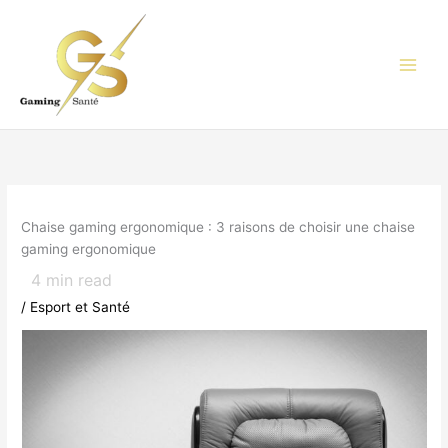
Aller
au
contenu
Chaise gaming ergonomique : 3 raisons de choisir une chaise
gaming ergonomique
4
min read
/
Esport et Santé