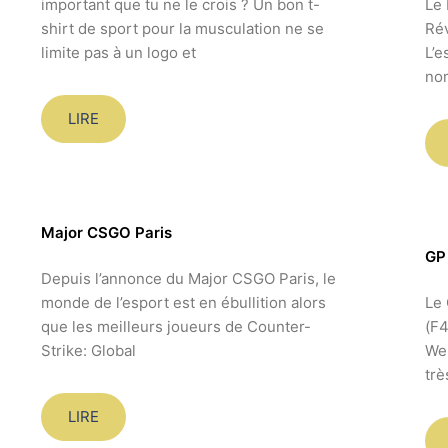
important que tu ne le crois ? Un bon t-
Le 
shirt de sport pour la musculation ne se
Rév
limite pas à un logo et
L’e
nom
LIRE
Major CSGO Paris
GP 
Depuis l’annonce du Major CSGO Paris, le
monde de l’esport est en ébullition alors
Le 
que les meilleurs joueurs de Counter-
(F4
Strike: Global
Web
trè
LIRE