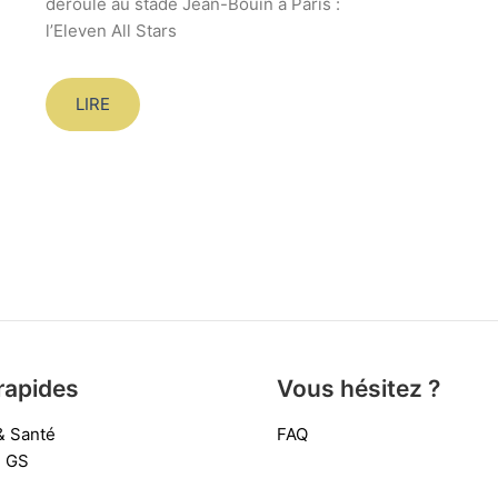
déroulé au stade Jean-Bouin à Paris :
l’Eleven All Stars
LIRE
rapides
Vous hésitez ?
& Santé
FAQ
e GS