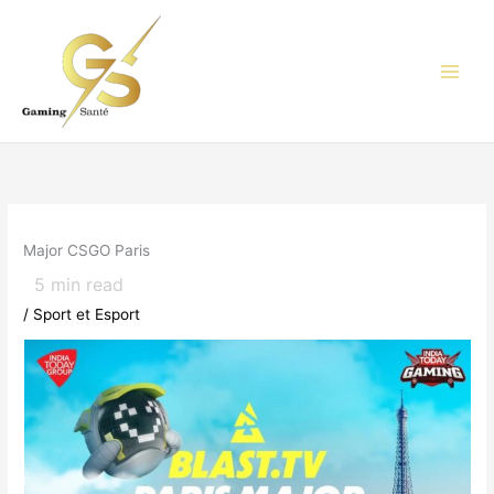
Aller
au
contenu
Major CSGO Paris
5
min read
/
Sport et Esport