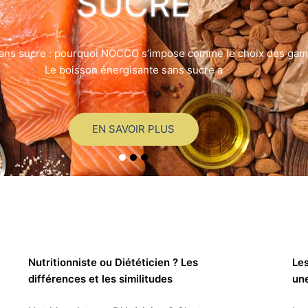
SUCRE
ans sucre : pourquoi NOCCO s’impose comme le choix des game
Le boisson énergisante sans sucre a
EN SAVOIR PLUS
Nutritionniste ou Diététicien ? Les
Les
différences et les similitudes
une