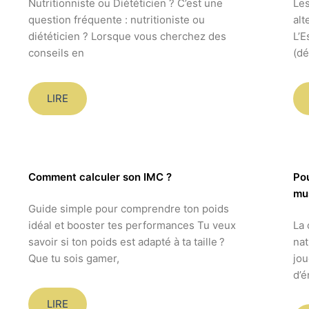
Nutritionniste ou Diététicien ? C’est une
Les
question fréquente : nutritioniste ou
alt
diététicien ? Lorsque vous cherchez des
L’E
conseils en
(d
LIRE
Comment calculer son IMC ?
Pou
mus
Guide simple pour comprendre ton poids
idéal et booster tes performances Tu veux
La 
savoir si ton poids est adapté à ta taille ?
nat
Que tu sois gamer,
jou
d’é
LIRE