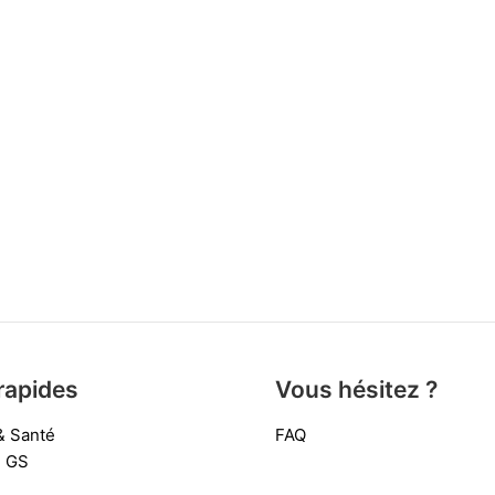
rapides
Vous hésitez ?
& Santé
FAQ
e GS