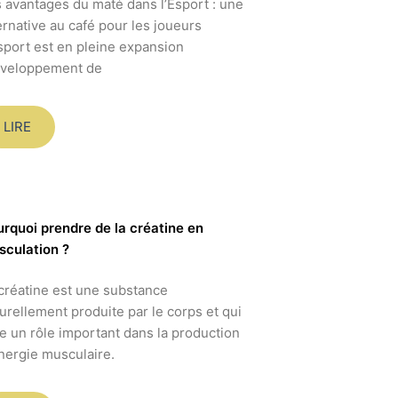
 avantages du maté dans l’Esport : une
ernative au café pour les joueurs
sport est en pleine expansion
éveloppement de
LIRE
rquoi prendre de la créatine en
culation ?
créatine est une substance
urellement produite par le corps et qui
e un rôle important dans la production
nergie musculaire.