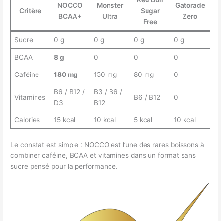
Red Bull
NOCCO
Monster
Gatorade
Critère
Sugar
BCAA+
Ultra
Zero
Free
Sucre
0 g
0 g
0 g
0 g
BCAA
8 g
0
0
0
Caféine
180 mg
150 mg
80 mg
0
B6 / B12 /
B3 / B6 /
Vitamines
B6 / B12
0
D3
B12
Calories
15 kcal
10 kcal
5 kcal
10 kcal
Le constat est simple : NOCCO est l’une des rares boissons à
combiner caféine, BCAA et vitamines dans un format sans
sucre pensé pour la performance.