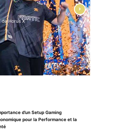
raie nécessité pour compenser la
ster
mportance d’un Setup Gaming
onomique pour la Performance et la
nté