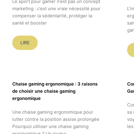
Le sport pour gamer n’est pas un concept
marketing : c’est une vraie nécessité pour
L’i
compenser la sédentarité, protéger la
erg
santé et booster
san
gam
LIRE
Chaise gaming ergonomique : 3 raisons
Co
de choisir une chaise gaming
Ga
ergonomique
Com
Une chaise gaming ergonomique pour
sa 
lutter contre la position assise prolongée
voy
Pourquoi utiliser une chaise gaming
les
ergonomique ? Un joueur