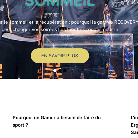
 sport pour gamer n’est pas un concept marketing : c’est une v
sédentarité, protéger la santé et boo
EN SAVOIR PLUS
Pourquoi un Gamer a besoin de faire du
L’i
sport ?
Erg
Sa