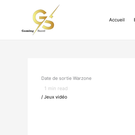
Aller
au
contenu
Accueil
Date de sortie Warzone
1
min read
/
Jeux vidéo