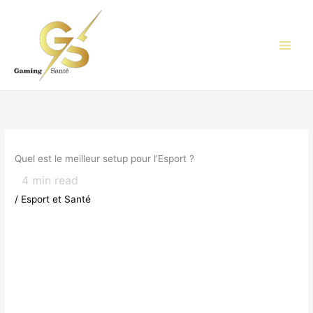
Aller
au
contenu
Quel est le meilleur setup pour l’Esport ?
4
min read
/
Esport et Santé