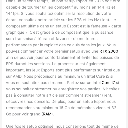
Dans un second temps, un bon setup Esport en 2025 doit être
capable de tourner un jeu compétitif au moins en 144 Hz et
144fps. Si vous souhaitez optimiser la résolution de votre
écran, consultez notre article sur les FPS et les Hz (lien). Le
composant ultime dans un setup Esport est la fameuse « carte
graphique ». C’est grâce à ce composant que la puissance
sera transmise à l’écran et favoriser de meilleures
performances par la rapidité des calculs dans les jeux. Vous
pouvez commencer votre premier setup avec une
RTX 2060
afin de pouvoir jouer confortablement et éviter les baisses de
FPS durant les sessions. Le processeur est également
important, les jeux Esports sont plus performants sur Intel que
sur AMD. Nous préconisons au minimum un Intel Core i5 si
vous ne souhaitez pas streamer. Partez sur un Intel
Core i7
si
vous souhaitez streamer ou enregistrez vos parties. N’hésitez
pas à consulter notre article sur comment streamer (lien),
découvrez nos conseils. De plus, pour un setup Esport nous
recommandons au minimum 16 Go de mémoires vives et 32
Go pour voir grand (
RAM
).
Une fois le setup optimisé, nous conseillons tout de même de