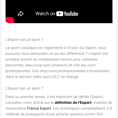
L’Esport est un sport ?
Le sport classique est règlementé à l’instar du Esport, nous
pouvons nous demander ce qui les différencie ? L’esport est
pratiqué durant de nombreuses heures pour certaines
personnes, beaucoup sont amateurs et très peu sont
professionnels. Des structures professionnelles s’investissent
dans le secteur telles que LDLC ou Orange.
L’Esport est un sport ?
Dans un premier temps, il est important de définir l’Esport,
consultez notre article sur la
définition de l’Esport
, inspirée de
l’association
France Esport
. Les statistiques comptabilisent 3,5
milliards de pratiquants d’une activité sportive contre 500