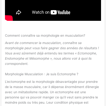
Comment connaître sa morphologie en musculation?
Avant de commencer la musculation, connaître sa
morphologie peut vous faire gagner des années de résultats !
Vous avez sûrement déjà entendu les termes « Ectomorphe,
Endomorphe et Mésomorphe », nous allons voir à quoi ils
correspondent.
Morphologie Musculation : Je suis Ectomorphe ?
L’ectomorphe est la morphologie désavantagée pour prendre
de la masse musculaire, car il dépense énormément d’énergie
avec un métabolisme rapide. Un ectomorphe est une
personne qui va pouvoir manger ce qu’il veut sans prendre le
moindre poids ou très peu. Leur condition physique est